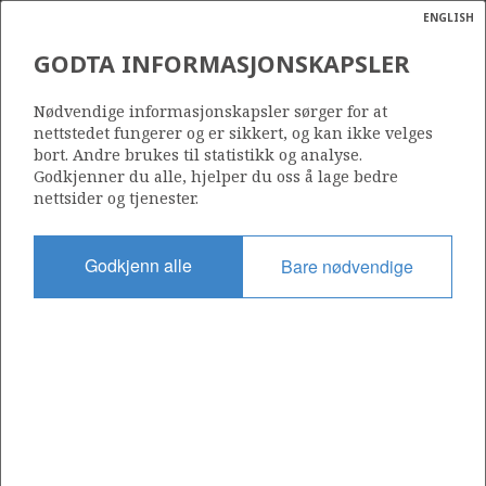
ENGLISH
Søk
N
P
MENY
GODTA INFORMASJONSKAPSLER
Ordlist
Energik
378
Nødvendige informasjonskapsler sørger for at
nettstedet fungerer og er sikkert, og kan ikke velges
bort. Andre brukes til statistikk og analyse.
Godkjenner du alle, hjelper du oss å lage bedre
nettsider og tjenester.
Område
NORDSJØEN
Godkjenn alle
Bare nødvendige
Tildelt dato
06.01.2006
Gyldig til
06.01.2041
Gjeldende fase
PRODUCTION
Tildelingsrunde: