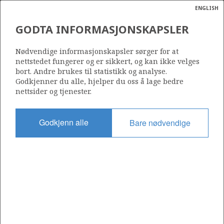
ENGLISH
Søk
N
P
MENY
GODTA INFORMASJONSKAPSLER
Ordlist
Energik
380
Nødvendige informasjonskapsler sørger for at
nettstedet fungerer og er sikkert, og kan ikke velges
bort. Andre brukes til statistikk og analyse.
Godkjenner du alle, hjelper du oss å lage bedre
nettsider og tjenester.
Område
NORSKEHAVET
Godkjenn alle
Bare nødvendige
Tildelt dato
06.01.2006
Gyldig til
06.01.2010
Gjeldende fase
Status
INACTIVE