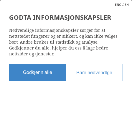
ENGLISH
Søk
N
P
MENY
GODTA INFORMASJONSKAPSLER
Ordlist
Energik
382
Nødvendige informasjonskapsler sørger for at
nettstedet fungerer og er sikkert, og kan ikke velges
bort. Andre brukes til statistikk og analyse.
Godkjenner du alle, hjelper du oss å lage bedre
nettsider og tjenester.
Område
NORSKEHAVET
Godkjenn alle
Bare nødvendige
Tildelt dato
06.01.2006
Gyldig til
06.04.2011
Gjeldende fase
Status
INACTIVE