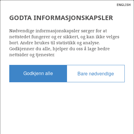
ENGLISH
Søk
N
P
MENY
GODTA INFORMASJONSKAPSLER
Ordlist
Energik
385
Nødvendige informasjonskapsler sørger for at
nettstedet fungerer og er sikkert, og kan ikke velges
bort. Andre brukes til statistikk og analyse.
Godkjenner du alle, hjelper du oss å lage bedre
nettsider og tjenester.
Område
NORSKEHAVET
Godkjenn alle
Bare nødvendige
Tildelt dato
06.01.2006
Gyldig til
06.09.2013
Gjeldende fase
Status
INACTIVE