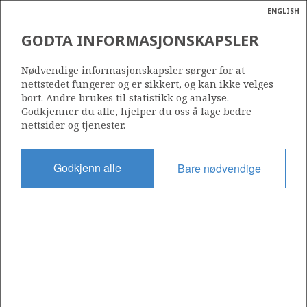
ENGLISH
Søk
N
P
MENY
GODTA INFORMASJONSKAPSLER
Ordlist
Energik
388
Nødvendige informasjonskapsler sørger for at
nettstedet fungerer og er sikkert, og kan ikke velges
bort. Andre brukes til statistikk og analyse.
Godkjenner du alle, hjelper du oss å lage bedre
nettsider og tjenester.
Område
NORSKEHAVET
Godkjenn alle
Bare nødvendige
Tildelt dato
28.04.2006
Gyldig til
28.10.2011
Gjeldende fase
Status
INACTIVE