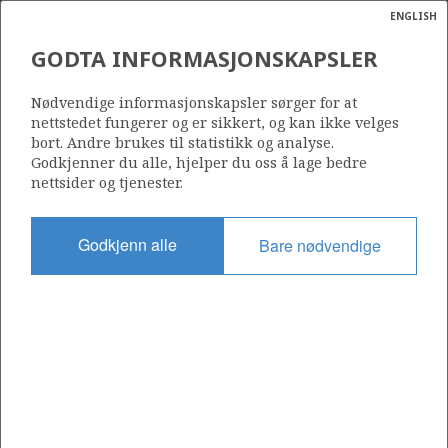
ENGLISH
Søk
N
P
MENY
GODTA INFORMASJONSKAPSLER
Ordlist
Energik
393 B
Nødvendige informasjonskapsler sørger for at
nettstedet fungerer og er sikkert, og kan ikke velges
bort. Andre brukes til statistikk og analyse.
Godkjenner du alle, hjelper du oss å lage bedre
nettsider og tjenester.
Område
BARENTSHAVET
Godkjenn alle
Bare nødvendige
Tildelt dato
10.09.2010
Gyldig til
10.06.2015
Gjeldende fase
Status
INACTIVE