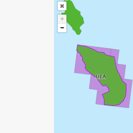
+
−
ULA