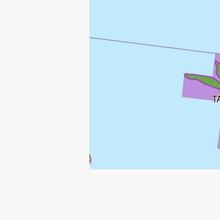
T
OSELVAR