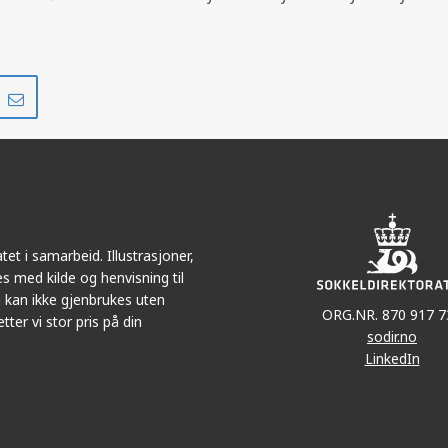
GYDA
Del
Del
på
i
r
LinkedIn
e-
post
et i samarbeid. Illustrasjoner,
s med kilde og henvisning til
 kan ikke gjenbrukes uten
ORG.NR. 870 917 7
tter vi stor pris på din
sodir.no
LinkedIn