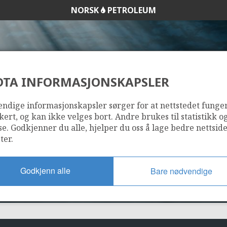
NORSK
PETROLEUM
DTA INFORMASJONSKAPSLER
405
ndige informasjonskapsler sørger for at nettstedet funge
kert, og kan ikke velges bort. Andre brukes til statistikk o
se. Godkjenner du alle, hjelper du oss å lage bedre nettsid
ter.
Godkjenn alle
Bare nødvendige