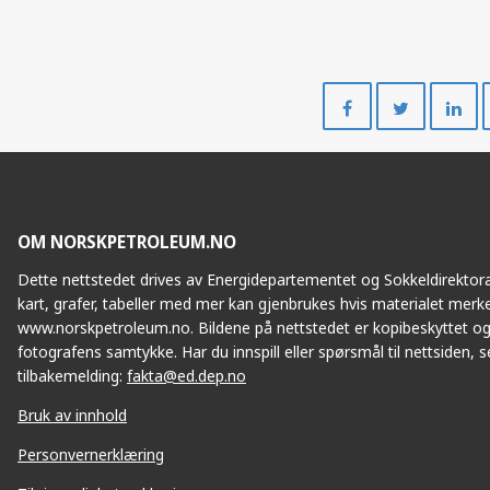
Del
Del
på
på
Facebook
Twitte
OM NORSKPETROLEUM.NO
Dette nettstedet drives av Energidepartementet og Sokkeldirektorat
kart, grafer, tabeller med mer kan gjenbrukes hvis materialet merke
www.norskpetroleum.no. Bildene på nettstedet er kopibeskyttet og
fotografens samtykke. Har du innspill eller spørsmål til nettsiden, se
tilbakemelding:
fakta@ed.dep.no
Bruk av innhold
Personvernerklæring