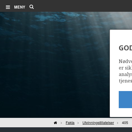
Søk
MENY
GO
Nødve
er sik
analy
tjenes
Hjem
Fakta
Utvinningstillatelser
405