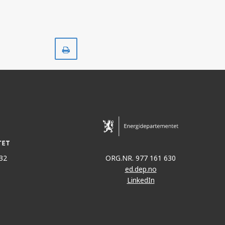
Skriv
ut
32
ORG.NR. 977 161 630
ed.dep.no
LinkedIn