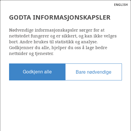
ENGLISH
Søk
N
P
MENY
GODTA INFORMASJONSKAPSLER
Ordlist
Energik
406
Nødvendige informasjonskapsler sørger for at
nettstedet fungerer og er sikkert, og kan ikke velges
bort. Andre brukes til statistikk og analyse.
Godkjenner du alle, hjelper du oss å lage bedre
nettsider og tjenester.
Område
NORDSJØEN
Godkjenn alle
Bare nødvendige
Tildelt dato
16.02.2007
Gyldig til
16.08.2016
Gjeldende fase
Status
INACTIVE