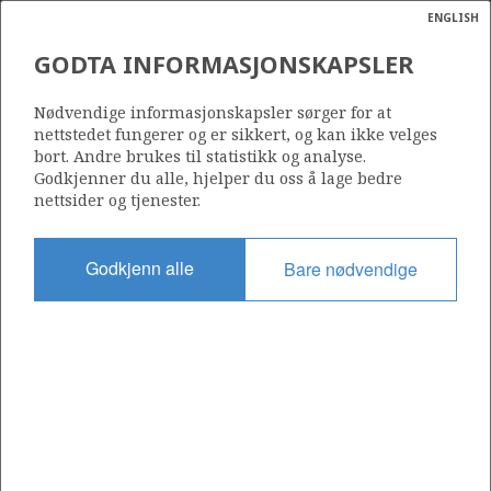
ENGLISH
Søk
N
P
MENY
GODTA INFORMASJONSKAPSLER
Ordlist
Energik
411
Nødvendige informasjonskapsler sørger for at
nettstedet fungerer og er sikkert, og kan ikke velges
bort. Andre brukes til statistikk og analyse.
Godkjenner du alle, hjelper du oss å lage bedre
nettsider og tjenester.
Område
NORDSJØEN
Godkjenn alle
Bare nødvendige
Tildelt dato
16.02.2007
Gyldig til
16.05.2012
Gjeldende fase
Status
INACTIVE