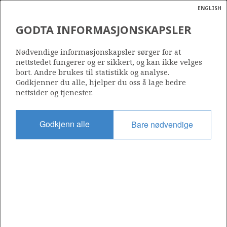
ENGLISH
Søk
N
P
MENY
GODTA INFORMASJONSKAPSLER
Ordlist
Energik
414 B
Nødvendige informasjonskapsler sørger for at
nettstedet fungerer og er sikkert, og kan ikke velges
bort. Andre brukes til statistikk og analyse.
Godkjenner du alle, hjelper du oss å lage bedre
nettsider og tjenester.
Område
NORDSJØEN
Godkjenn alle
Bare nødvendige
Tildelt dato
03.02.2012
Gyldig til
16.02.2014
Gjeldende fase
Status
INACTIVE