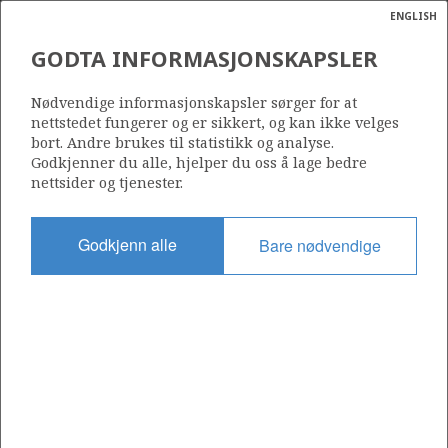
ENGLISH
Søk
N
P
MENY
GODTA INFORMASJONSKAPSLER
Ordlist
Energik
433
Nødvendige informasjonskapsler sørger for at
nettstedet fungerer og er sikkert, og kan ikke velges
bort. Andre brukes til statistikk og analyse.
Godkjenner du alle, hjelper du oss å lage bedre
nettsider og tjenester.
Område
NORSKEHAVET
Godkjenn alle
Bare nødvendige
Tildelt dato
16.02.2007
Gyldig til
14.12.2022
Gjeldende fase
Status
INACTIVE