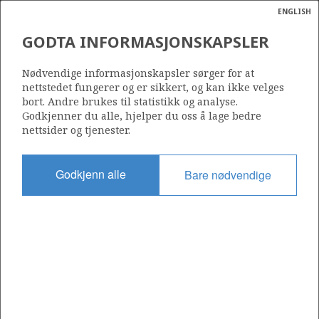
ENGLISH
Søk
N
P
MENY
GODTA INFORMASJONSKAPSLER
Ordlist
Energik
435
Nødvendige informasjonskapsler sørger for at
nettstedet fungerer og er sikkert, og kan ikke velges
bort. Andre brukes til statistikk og analyse.
Godkjenner du alle, hjelper du oss å lage bedre
nettsider og tjenester.
Område
NORSKEHAVET
Godkjenn alle
Bare nødvendige
Tildelt dato
16.02.2007
Gyldig til
03.10.2041
Gjeldende fase
PRODUCTION
Tildelingsrunde: