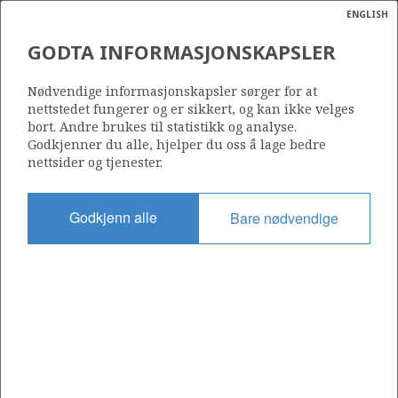
ENGLISH
Søk
N
P
MENY
GODTA INFORMASJONSKAPSLER
Ordlist
Energik
439
Nødvendige informasjonskapsler sørger for at
nettstedet fungerer og er sikkert, og kan ikke velges
bort. Andre brukes til statistikk og analyse.
Godkjenner du alle, hjelper du oss å lage bedre
nettsider og tjenester.
Område
BARENTSHAVET
Godkjenn alle
Bare nødvendige
Tildelt dato
16.02.2007
Gyldig til
16.12.2012
Gjeldende fase
Status
INACTIVE