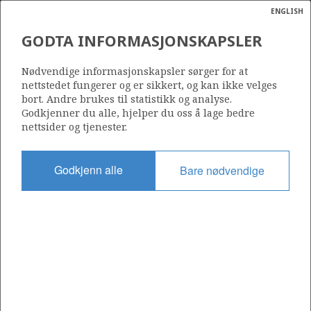
ENGLISH
Søk
N
P
MENY
GODTA INFORMASJONSKAPSLER
Ordlist
Energik
442
Nødvendige informasjonskapsler sørger for at
nettstedet fungerer og er sikkert, og kan ikke velges
bort. Andre brukes til statistikk og analyse.
Godkjenner du alle, hjelper du oss å lage bedre
nettsider og tjenester.
Område
NORDSJØEN
Godkjenn alle
Bare nødvendige
Tildelt dato
15.06.2007
Gyldig til
31.12.2052
Gjeldende fase
PRODUCTION EXTENDED
Tildelingsrunde: