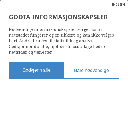
ENGLISH
Søk
N
P
MENY
GODTA INFORMASJONSKAPSLER
Ordlist
Energik
450
Nødvendige informasjonskapsler sørger for at
nettstedet fungerer og er sikkert, og kan ikke velges
bort. Andre brukes til statistikk og analyse.
Godkjenner du alle, hjelper du oss å lage bedre
nettsider og tjenester.
Område
NORDSJØEN
Godkjenn alle
Bare nødvendige
Tildelt dato
29.02.2008
Gyldig til
01.03.2014
Gjeldende fase
Status
INACTIVE