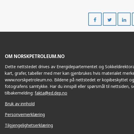
Del
Del
på
på
Facebook
Twitte
OM NORSKPETROLEUM.NO
Dette nettstedet drives av Energidepartementet og Sokkeldirektorat
kart, grafer, tabeller med mer kan gjenbrukes hvis materialet merke
www.norskpetroleum.no. Bildene på nettstedet er kopibeskyttet og
fotografens samtykke. Har du innspill eller spørsmål til nettsiden, se
tilbakemelding:
fakta@ed.dep.no
Bruk av innhold
Personvernerklæring
Tilgjengelighetserklæring