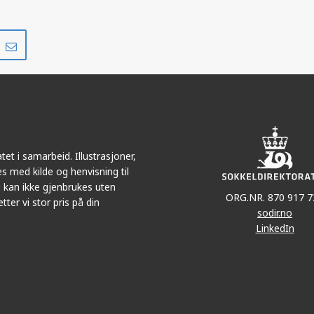
Del
Del
på
i
r
LinkedIn
e-
post
et i samarbeid. Illustrasjoner,
s med kilde og henvisning til
 kan ikke gjenbrukes uten
ORG.NR. 870 917 7
tter vi stor pris på din
sodir.no
LinkedIn