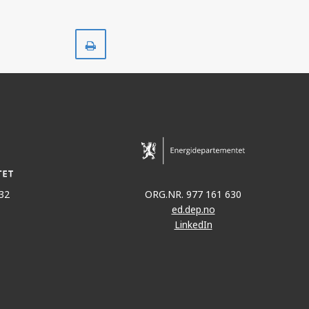
Skriv
ut
32
ORG.NR. 977 161 630
ed.dep.no
LinkedIn