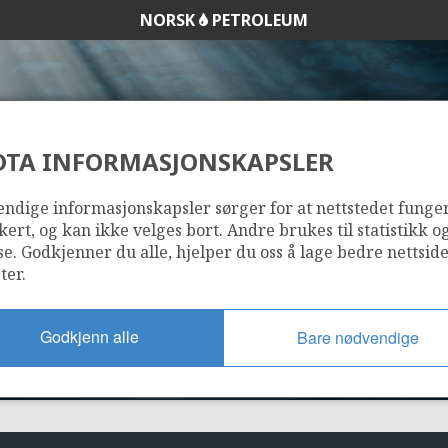
NORSK
PETROLEUM
DTA INFORMASJONSKAPSLER
468 B
ndige informasjonskapsler sørger for at nettstedet funge
kert, og kan ikke velges bort. Andre brukes til statistikk o
se. Godkjenner du alle, hjelper du oss å lage bedre nettsid
ter.
Godkjenn alle
Bare nødvendige