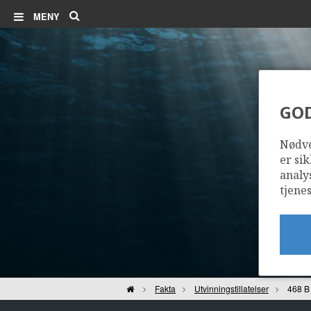
Søk
MENY
GO
Nødve
er sik
analy
tjenes
Hjem
Fakta
Utvinningstillatelser
468 B