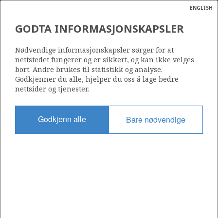
ENGLISH
Søk
N
P
MENY
GODTA INFORMASJONSKAPSLER
Ordlist
Energik
471
Nødvendige informasjonskapsler sørger for at
nettstedet fungerer og er sikkert, og kan ikke velges
bort. Andre brukes til statistikk og analyse.
Godkjenner du alle, hjelper du oss å lage bedre
nettsider og tjenester.
Område
NORSKEHAVET
Godkjenn alle
Bare nødvendige
Tildelt dato
29.02.2008
Gyldig til
28.02.2013
Gjeldende fase
Status
INACTIVE