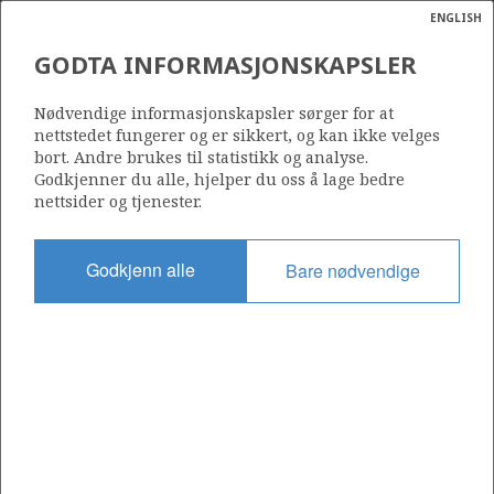
ENGLISH
Søk
N
P
MENY
GODTA INFORMASJONSKAPSLER
Ordlist
Energik
485
Nødvendige informasjonskapsler sørger for at
nettstedet fungerer og er sikkert, og kan ikke velges
bort. Andre brukes til statistikk og analyse.
Godkjenner du alle, hjelper du oss å lage bedre
nettsider og tjenester.
Område
NORSKEHAVET
Godkjenn alle
Bare nødvendige
Tildelt dato
29.02.2008
Gyldig til
28.02.2011
Gjeldende fase
Status
INACTIVE