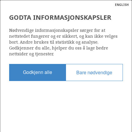
ENGLISH
Søk
N
P
MENY
GODTA INFORMASJONSKAPSLER
Ordlist
Energik
491
Nødvendige informasjonskapsler sørger for at
nettstedet fungerer og er sikkert, og kan ikke velges
bort. Andre brukes til statistikk og analyse.
Godkjenner du alle, hjelper du oss å lage bedre
nettsider og tjenester.
Område
BARENTSHAVET
Godkjenn alle
Bare nødvendige
Tildelt dato
29.02.2008
Gyldig til
01.03.2011
Gjeldende fase
Status
INACTIVE