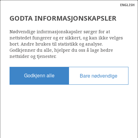
ENGLISH
Søk
N
P
MENY
GODTA INFORMASJONSKAPSLER
Ordlist
Energik
492
Nødvendige informasjonskapsler sørger for at
nettstedet fungerer og er sikkert, og kan ikke velges
bort. Andre brukes til statistikk og analyse.
Godkjenner du alle, hjelper du oss å lage bedre
nettsider og tjenester.
Område
BARENTSHAVET
Godkjenn alle
Bare nødvendige
Tildelt dato
29.02.2008
Gyldig til
28.02.2043
Gjeldende fase
PRODUCTION
Tildelingsrunde: