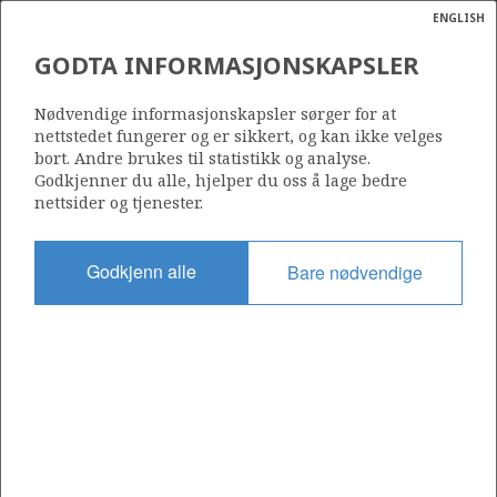
ENGLISH
Søk
N
P
MENY
GODTA INFORMASJONSKAPSLER
Ordlist
Energik
494
Nødvendige informasjonskapsler sørger for at
nettstedet fungerer og er sikkert, og kan ikke velges
bort. Andre brukes til statistikk og analyse.
Godkjenner du alle, hjelper du oss å lage bedre
nettsider og tjenester.
Område
NORDSJØEN
Godkjenn alle
Bare nødvendige
Tildelt dato
23.01.2009
Gyldig til
23.01.2016
Gjeldende fase
Status
INACTIVE