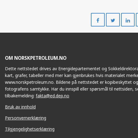
Del
Del
på
på
Facebook
Twitte
OM NORSKPETROLEUM.NO
Dette nettstedet drives av Energidepartementet og Sokkeldirektorat
kart, grafer, tabeller med mer kan gjenbrukes hvis materialet merke
www.norskpetroleum.no. Bildene på nettstedet er kopibeskyttet og
fotografens samtykke. Har du innspill eller spørsmål til nettsiden, se
tilbakemelding:
fakta@ed.dep.no
Bruk av innhold
Personvernerklæring
Tilgjengelighetserklæring