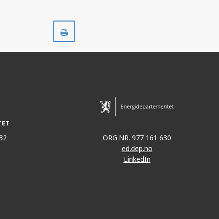
Skriv
ut
32
ORG.NR. 977 161 630
ed.dep.no
LinkedIn