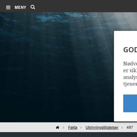
Søk
MENY
GO
Nødve
er sik
analy
tjenes
Hjem
Fakta
Utvinningstillatelser
497