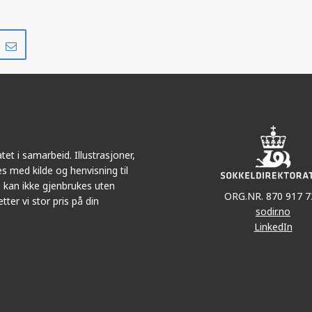
Del
Del
på
i
r
LinkedIn
e-
post
et i samarbeid. Illustrasjoner,
s med kilde og henvisning til
 kan ikke gjenbrukes uten
ORG.NR. 870 917 7
tter vi stor pris på din
sodir.no
LinkedIn