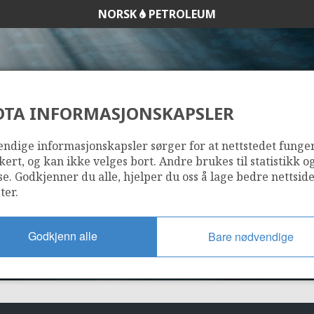
NORSK
PETROLEUM
DTA INFORMASJONSKAPSLER
497
ndige informasjonskapsler sørger for at nettstedet funge
kert, og kan ikke velges bort. Andre brukes til statistikk o
se. Godkjenner du alle, hjelper du oss å lage bedre nettsid
ter.
Godkjenn alle
Bare nødvendige