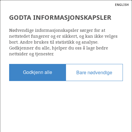
ENGLISH
Søk
N
P
MENY
GODTA INFORMASJONSKAPSLER
Ordlist
Energik
501 B
Nødvendige informasjonskapsler sørger for at
nettstedet fungerer og er sikkert, og kan ikke velges
bort. Andre brukes til statistikk og analyse.
Godkjenner du alle, hjelper du oss å lage bedre
nettsider og tjenester.
Område
NORDSJØEN
Godkjenn alle
Bare nødvendige
Tildelt dato
04.02.2011
Gyldig til
31.12.2036
Gjeldende fase
PRODUCTION
Tildelingsrunde: