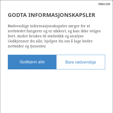
ENGLISH
Søk
N
P
MENY
GODTA INFORMASJONSKAPSLER
Ordlist
Energik
503 B
Nødvendige informasjonskapsler sørger for at
nettstedet fungerer og er sikkert, og kan ikke velges
bort. Andre brukes til statistikk og analyse.
Godkjenner du alle, hjelper du oss å lage bedre
nettsider og tjenester.
Område
NORDSJØEN
Godkjenn alle
Bare nødvendige
Tildelt dato
04.02.2011
Gyldig til
07.11.2015
Gjeldende fase
Status
INACTIVE