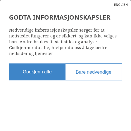
ENGLISH
Søk
N
P
MENY
GODTA INFORMASJONSKAPSLER
Ordlist
Energik
509 BS
Nødvendige informasjonskapsler sørger for at
nettstedet fungerer og er sikkert, og kan ikke velges
bort. Andre brukes til statistikk og analyse.
Godkjenner du alle, hjelper du oss å lage bedre
nettsider og tjenester.
Område
NORDSJØEN
Godkjenn alle
Bare nødvendige
Tildelt dato
08.02.2013
Gyldig til
23.07.2014
Gjeldende fase
Status
INACTIVE