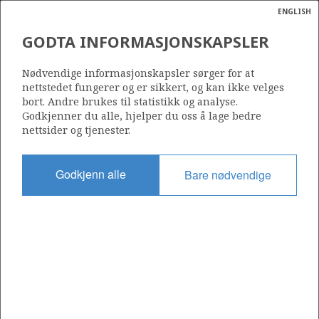
ENGLISH
Søk
N
P
MENY
GODTA INFORMASJONSKAPSLER
Ordlist
Energik
522
Nødvendige informasjonskapsler sørger for at
nettstedet fungerer og er sikkert, og kan ikke velges
bort. Andre brukes til statistikk og analyse.
Godkjenner du alle, hjelper du oss å lage bedre
nettsider og tjenester.
Område
NORSKEHAVET
Godkjenn alle
Bare nødvendige
Tildelt dato
15.05.2009
Gyldig til
01.01.2015
Gjeldende fase
Status
INACTIVE