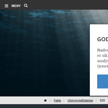
Søk
MENY
GO
Nødve
er sik
analy
tjenes
Hjem
Fakta
Utvinningstillatelser
529