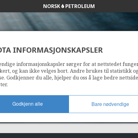
NORSK
PETROLEUM
DTA INFORMASJONSKAPSLER
529
ndige informasjonskapsler sørger for at nettstedet funge
kert, og kan ikke velges bort. Andre brukes til statistikk o
se. Godkjenner du alle, hjelper du oss å lage bedre nettsid
ter.
Godkjenn alle
Bare nødvendige