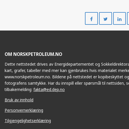
Del
Del
på
på
Facebook
Twitte
OM NORSKPETROLEUM.NO
Dette nettstedet drives av Energidepartementet og Sokkeldirektorat
kart, grafer, tabeller med mer kan gjenbrukes hvis materialet merke
www.norskpetroleum.no. Bildene på nettstedet er kopibeskyttet og
fotografens samtykke. Har du innspill eller spørsmål til nettsiden, se
tilbakemelding:
fakta@ed.dep.no
Bruk av innhold
Personvernerklæring
Tilgjengelighetserklæring