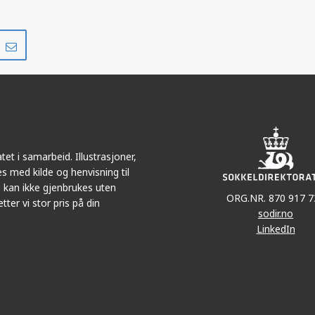
Del
Del
på
i
r
LinkedIn
e-
post
et i samarbeid. Illustrasjoner,
s med kilde og henvisning til
 kan ikke gjenbrukes uten
ORG.NR. 870 917 7
tter vi stor pris på din
sodir.no
LinkedIn