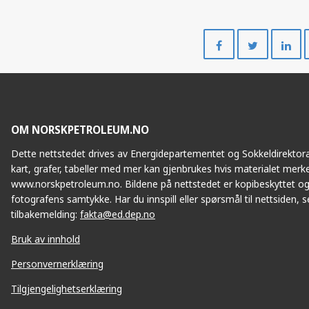
Del
Del
på
på
Facebook
Twitte
OM NORSKPETROLEUM.NO
Dette nettstedet drives av Energidepartementet og Sokkeldirektorat
kart, grafer, tabeller med mer kan gjenbrukes hvis materialet merke
www.norskpetroleum.no. Bildene på nettstedet er kopibeskyttet og
fotografens samtykke. Har du innspill eller spørsmål til nettsiden, se
tilbakemelding:
fakta@ed.dep.no
Bruk av innhold
Personvernerklæring
Tilgjengelighetserklæring