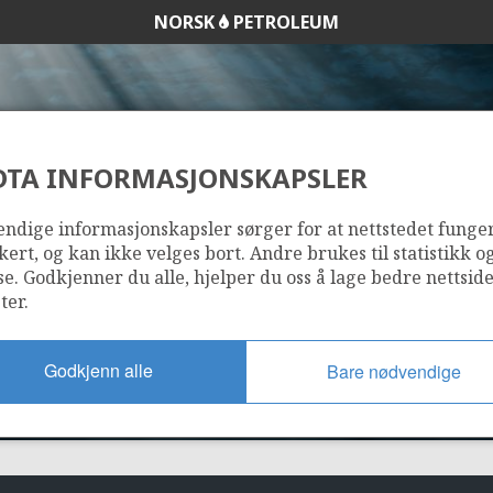
NORSK
PETROLEUM
DTA INFORMASJONSKAPSLER
534
ndige informasjonskapsler sørger for at nettstedet funge
kert, og kan ikke velges bort. Andre brukes til statistikk o
se. Godkjenner du alle, hjelper du oss å lage bedre nettsid
ter.
Godkjenn alle
Bare nødvendige