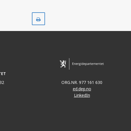
Skriv
ut
32
ORG.NR. 977 161 630
ed.dep.no
LinkedIn