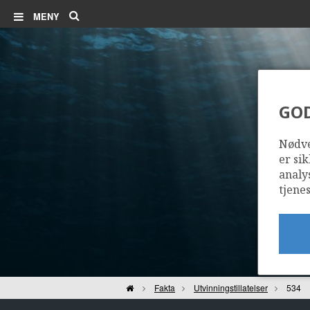
Søk
MENY
GO
Nødve
er sik
analy
tjenes
Hjem
Fakta
Utvinningstillatelser
534