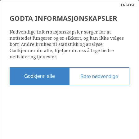
ENGLISH
Søk
N
P
MENY
GODTA INFORMASJONSKAPSLER
Ordlist
Energik
537
Nødvendige informasjonskapsler sørger for at
nettstedet fungerer og er sikkert, og kan ikke velges
bort. Andre brukes til statistikk og analyse.
Godkjenner du alle, hjelper du oss å lage bedre
nettsider og tjenester.
Område
BARENTSHAVET
Godkjenn alle
Bare nødvendige
Tildelt dato
15.05.2009
Gyldig til
15.05.2049
Gjeldende fase
PRODUCTION
Tildelingsrunde: