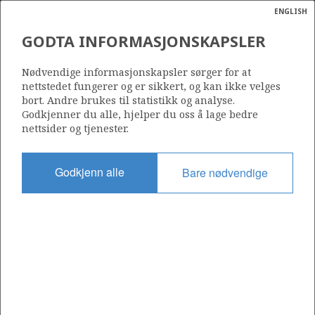
ENGLISH
Søk
N
P
MENY
GODTA INFORMASJONSKAPSLER
Ordlist
Energik
539
Nødvendige informasjonskapsler sørger for at
nettstedet fungerer og er sikkert, og kan ikke velges
bort. Andre brukes til statistikk og analyse.
Godkjenner du alle, hjelper du oss å lage bedre
nettsider og tjenester.
Område
NORDSJØEN
Godkjenn alle
Bare nødvendige
Tildelt dato
19.02.2010
Gyldig til
24.12.2019
Gjeldende fase
Status
INACTIVE