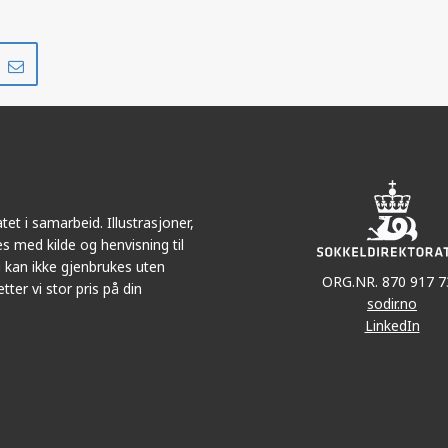
Del
Del
på
i
r
LinkedIn
e-
post
et i samarbeid. Illustrasjoner,
s med kilde og henvisning til
 kan ikke gjenbrukes uten
ORG.NR. 870 917 7
tter vi stor pris på din
sodir.no
LinkedIn