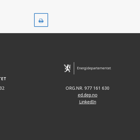
Skriv
ut
32
ORG.NR. 977 161 630
ed.dep.no
LinkedIn