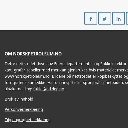
Del
Del
på
på
Facebook
Twitte
OM NORSKPETROLEUM.NO
Dette nettstedet drives av Energidepartementet og Sokkeldirektorat
kart, grafer, tabeller med mer kan gjenbrukes hvis materialet merke
www.norskpetroleum.no. Bildene på nettstedet er kopibeskyttet og
fotografens samtykke. Har du innspill eller spørsmål til nettsiden, se
tilbakemelding:
fakta@ed.dep.no
Bruk av innhold
Personvernerklæring
Tilgjengelighetserklæring