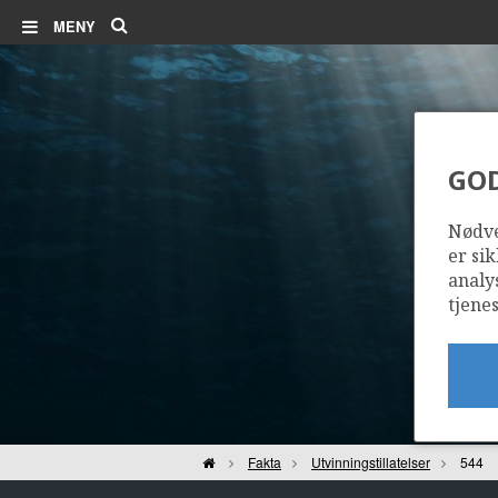
Søk
MENY
GO
Nødve
er sik
analy
tjenes
Hjem
Fakta
Utvinningstillatelser
544