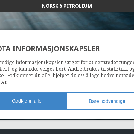
NORSK
PETROLEUM
DTA INFORMASJONSKAPSLER
544
ndige informasjonskapsler sørger for at nettstedet funge
kert, og kan ikke velges bort. Andre brukes til statistikk o
se. Godkjenner du alle, hjelper du oss å lage bedre nettsid
ter.
Godkjenn alle
Bare nødvendige