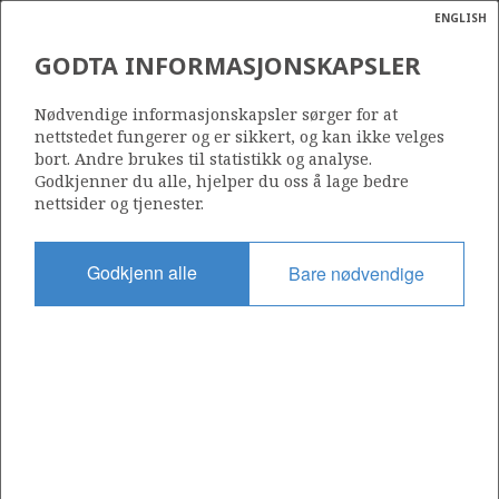
ENGLISH
Søk
N
P
MENY
GODTA INFORMASJONSKAPSLER
Ordlist
Energik
545
Nødvendige informasjonskapsler sørger for at
nettstedet fungerer og er sikkert, og kan ikke velges
bort. Andre brukes til statistikk og analyse.
Godkjenner du alle, hjelper du oss å lage bedre
nettsider og tjenester.
Område
NORDSJØEN
Godkjenn alle
Bare nødvendige
Tildelt dato
19.02.2010
Gyldig til
19.02.2012
Gjeldende fase
Status
INACTIVE