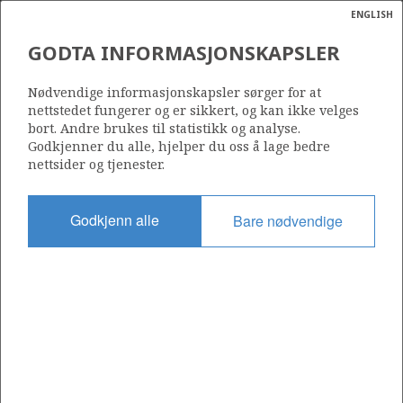
ENGLISH
Søk
N
P
MENY
GODTA INFORMASJONSKAPSLER
Ordlist
Energik
550
Nødvendige informasjonskapsler sørger for at
nettstedet fungerer og er sikkert, og kan ikke velges
bort. Andre brukes til statistikk og analyse.
Godkjenner du alle, hjelper du oss å lage bedre
nettsider og tjenester.
Område
NORDSJØEN
Godkjenn alle
Bare nødvendige
Tildelt dato
19.02.2010
Gyldig til
21.12.2016
Gjeldende fase
Status
INACTIVE