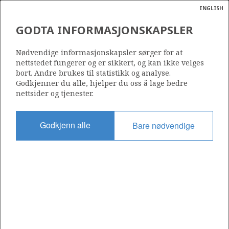
ENGLISH
Søk
N
P
MENY
GODTA INFORMASJONSKAPSLER
Ordlist
Energik
554 C
Nødvendige informasjonskapsler sørger for at
nettstedet fungerer og er sikkert, og kan ikke velges
bort. Andre brukes til statistikk og analyse.
Godkjenner du alle, hjelper du oss å lage bedre
nettsider og tjenester.
Område
NORDSJØEN
Godkjenn alle
Bare nødvendige
Tildelt dato
07.02.2014
Gyldig til
19.02.2040
Gjeldende fase
PRODUCTION
Tildelingsrunde: