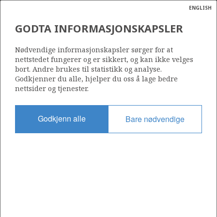
ENGLISH
Søk
N
P
MENY
GODTA INFORMASJONSKAPSLER
Ordlist
Energik
554 F
Nødvendige informasjonskapsler sørger for at
nettstedet fungerer og er sikkert, og kan ikke velges
bort. Andre brukes til statistikk og analyse.
Godkjenner du alle, hjelper du oss å lage bedre
nettsider og tjenester.
Område
NORDSJØEN
Godkjenn alle
Bare nødvendige
Tildelt dato
14.03.2025
Gyldig til
17.02.2030
Gjeldende fase
INITIAL
Tildelingsrunde: