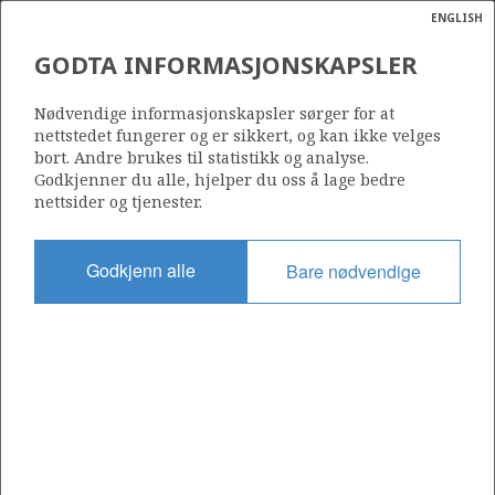
ENGLISH
Søk
N
P
MENY
GODTA INFORMASJONSKAPSLER
Ordlist
Energik
560
Nødvendige informasjonskapsler sørger for at
nettstedet fungerer og er sikkert, og kan ikke velges
bort. Andre brukes til statistikk og analyse.
Godkjenner du alle, hjelper du oss å lage bedre
nettsider og tjenester.
Område
NORSKEHAVET
Godkjenn alle
Bare nødvendige
Tildelt dato
19.02.2010
Gyldig til
19.02.2011
Gjeldende fase
Status
INACTIVE