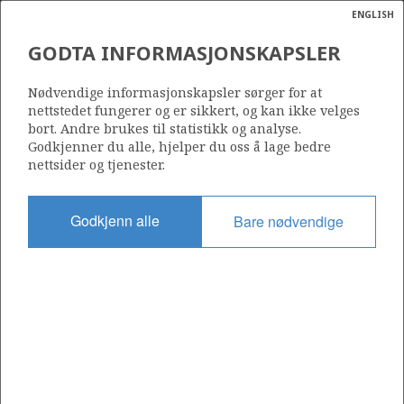
ENGLISH
Søk
N
P
MENY
GODTA INFORMASJONSKAPSLER
Ordlist
Energik
562
Nødvendige informasjonskapsler sørger for at
nettstedet fungerer og er sikkert, og kan ikke velges
bort. Andre brukes til statistikk og analyse.
Godkjenner du alle, hjelper du oss å lage bedre
nettsider og tjenester.
Område
NORSKEHAVET
Godkjenn alle
Bare nødvendige
Tildelt dato
19.02.2010
Gyldig til
19.02.2013
Gjeldende fase
Status
INACTIVE