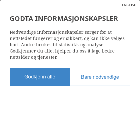
ENGLISH
Søk
N
P
MENY
GODTA INFORMASJONSKAPSLER
Ordlist
Energik
571
Nødvendige informasjonskapsler sørger for at
nettstedet fungerer og er sikkert, og kan ikke velges
bort. Andre brukes til statistikk og analyse.
Godkjenner du alle, hjelper du oss å lage bedre
nettsider og tjenester.
Område
NORDSJØEN
Godkjenn alle
Bare nødvendige
Tildelt dato
04.02.2011
Gyldig til
04.02.2017
Gjeldende fase
Status
INACTIVE