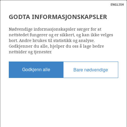
ENGLISH
Søk
N
P
MENY
GODTA INFORMASJONSKAPSLER
Ordlist
Energik
609 C
Nødvendige informasjonskapsler sørger for at
nettstedet fungerer og er sikkert, og kan ikke velges
bort. Andre brukes til statistikk og analyse.
Godkjenner du alle, hjelper du oss å lage bedre
nettsider og tjenester.
Område
BARENTSHAVET
Godkjenn alle
Bare nødvendige
Tildelt dato
10.06.2016
Gyldig til
10.05.2021
Gjeldende fase
Status
INACTIVE