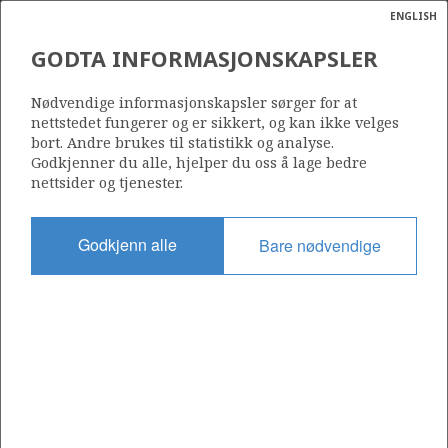
ENGLISH
Søk
N
P
MENY
GODTA INFORMASJONSKAPSLER
Ordlist
Energik
618
Nødvendige informasjonskapsler sørger for at
nettstedet fungerer og er sikkert, og kan ikke velges
bort. Andre brukes til statistikk og analyse.
Godkjenner du alle, hjelper du oss å lage bedre
nettsider og tjenester.
Område
NORDSJØEN
Godkjenn alle
Bare nødvendige
Tildelt dato
03.02.2012
Gyldig til
03.02.2018
Gjeldende fase
Status
INACTIVE