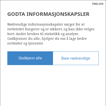
ENGLISH
Søk
N
P
MENY
GODTA INFORMASJONSKAPSLER
Ordlist
Energik
620
Nødvendige informasjonskapsler sørger for at
nettstedet fungerer og er sikkert, og kan ikke velges
bort. Andre brukes til statistikk og analyse.
Godkjenner du alle, hjelper du oss å lage bedre
nettsider og tjenester.
Område
NORDSJØEN
Godkjenn alle
Bare nødvendige
Tildelt dato
03.02.2012
Gyldig til
03.02.2015
Gjeldende fase
Status
INACTIVE