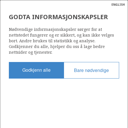
ENGLISH
Søk
N
P
MENY
GODTA INFORMASJONSKAPSLER
Ordlist
Energik
621
Nødvendige informasjonskapsler sørger for at
nettstedet fungerer og er sikkert, og kan ikke velges
bort. Andre brukes til statistikk og analyse.
Godkjenner du alle, hjelper du oss å lage bedre
nettsider og tjenester.
Område
NORDSJØEN
Godkjenn alle
Bare nødvendige
Tildelt dato
03.02.2012
Gyldig til
03.02.2013
Gjeldende fase
Status
INACTIVE