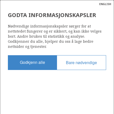
ENGLISH
Søk
N
P
MENY
GODTA INFORMASJONSKAPSLER
Ordlist
Energik
624
Nødvendige informasjonskapsler sørger for at
nettstedet fungerer og er sikkert, og kan ikke velges
bort. Andre brukes til statistikk og analyse.
Godkjenner du alle, hjelper du oss å lage bedre
nettsider og tjenester.
Område
NORDSJØEN
Godkjenn alle
Bare nødvendige
Tildelt dato
03.02.2012
Gyldig til
03.02.2014
Gjeldende fase
Status
INACTIVE