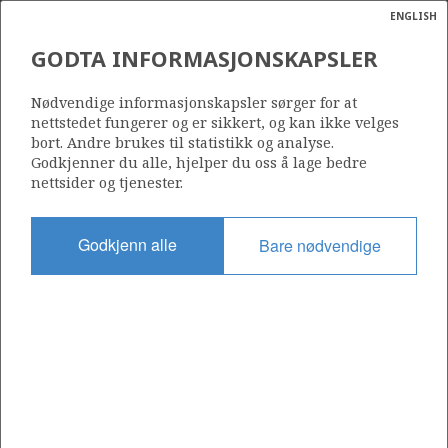
ENGLISH
Søk
N
P
MENY
GODTA INFORMASJONSKAPSLER
Ordlist
Energik
634
Nødvendige informasjonskapsler sørger for at
nettstedet fungerer og er sikkert, og kan ikke velges
bort. Andre brukes til statistikk og analyse.
Godkjenner du alle, hjelper du oss å lage bedre
nettsider og tjenester.
Område
NORDSJØEN
Godkjenn alle
Bare nødvendige
Tildelt dato
03.02.2012
Gyldig til
03.02.2014
Gjeldende fase
Status
INACTIVE