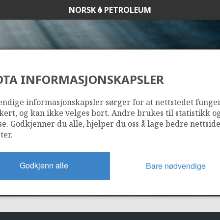
NORSK
PETROLEUM
DTA INFORMASJONSKAPSLER
639
ndige informasjonskapsler sørger for at nettstedet funge
kert, og kan ikke velges bort. Andre brukes til statistikk o
se. Godkjenner du alle, hjelper du oss å lage bedre nettsid
ter.
Godkjenn alle
Bare nødvendige