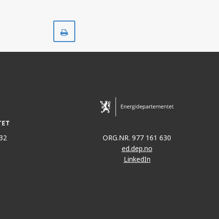
Skriv
ut
32
ORG.NR. 977 161 630
ed.dep.no
LinkedIn