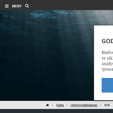
Søk
MENY
GO
Nødve
er sik
analy
tjenes
Hjem
Fakta
Utvinningstillatelser
639