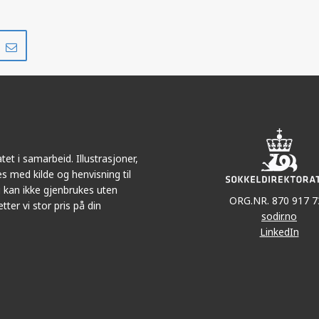
Del
Del
på
i
r
LinkedIn
e-
post
et i samarbeid. Illustrasjoner,
s med kilde og henvisning til
 kan ikke gjenbrukes uten
ORG.NR. 870 917 7
tter vi stor pris på din
sodir.no
LinkedIn