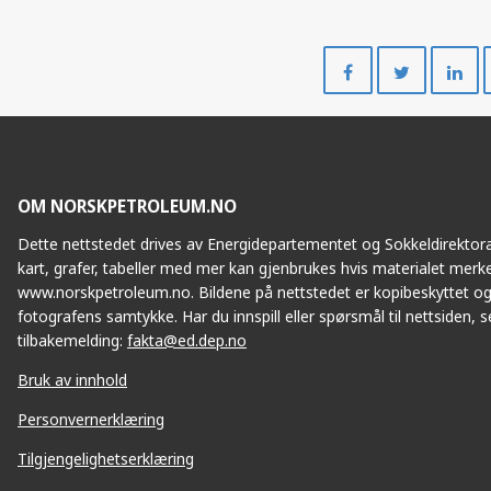
Del
Del
på
på
Facebook
Twitte
OM NORSKPETROLEUM.NO
Dette nettstedet drives av Energidepartementet og Sokkeldirektorat
kart, grafer, tabeller med mer kan gjenbrukes hvis materialet merke
www.norskpetroleum.no. Bildene på nettstedet er kopibeskyttet og
fotografens samtykke. Har du innspill eller spørsmål til nettsiden, se
tilbakemelding:
fakta@ed.dep.no
Bruk av innhold
Personvernerklæring
Tilgjengelighetserklæring