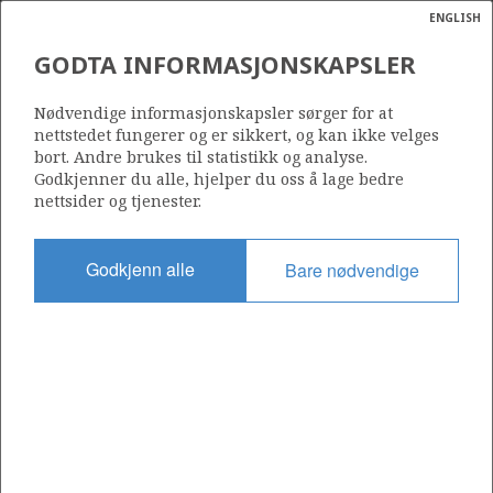
ENGLISH
Søk
N
P
MENY
GODTA INFORMASJONSKAPSLER
Ordlist
Energik
648 S
Nødvendige informasjonskapsler sørger for at
nettstedet fungerer og er sikkert, og kan ikke velges
bort. Andre brukes til statistikk og analyse.
Godkjenner du alle, hjelper du oss å lage bedre
nettsider og tjenester.
Område
NORSKEHAVET
Godkjenn alle
Bare nødvendige
Tildelt dato
03.02.2012
Gyldig til
03.11.2014
Gjeldende fase
Status
INACTIVE