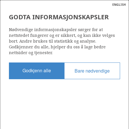
ENGLISH
Søk
N
P
MENY
GODTA INFORMASJONSKAPSLER
Ordlist
Energik
692
Nødvendige informasjonskapsler sørger for at
nettstedet fungerer og er sikkert, og kan ikke velges
bort. Andre brukes til statistikk og analyse.
Godkjenner du alle, hjelper du oss å lage bedre
nettsider og tjenester.
Område
NORSKEHAVET
Godkjenn alle
Bare nødvendige
Tildelt dato
08.02.2013
Gyldig til
08.08.2016
Gjeldende fase
Status
INACTIVE