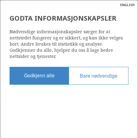
ENGLISH
Søk
N
P
MENY
GODTA INFORMASJONSKAPSLER
Ordlist
Energik
700
Nødvendige informasjonskapsler sørger for at
nettstedet fungerer og er sikkert, og kan ikke velges
bort. Andre brukes til statistikk og analyse.
Godkjenner du alle, hjelper du oss å lage bedre
nettsider og tjenester.
Område
NORSKEHAVET
Godkjenn alle
Bare nødvendige
Tildelt dato
08.02.2013
Gyldig til
08.02.2018
Gjeldende fase
Status
INACTIVE