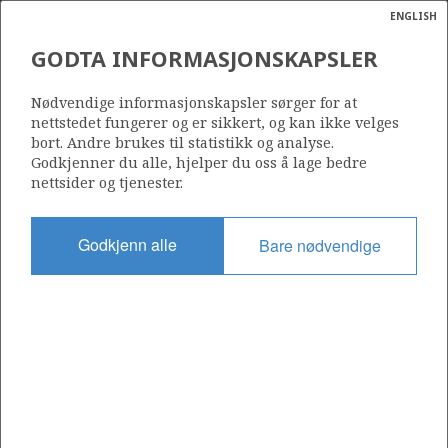
ENGLISH
Søk
N
P
MENY
GODTA INFORMASJONSKAPSLER
Ordlist
Energik
718
Nødvendige informasjonskapsler sørger for at
nettstedet fungerer og er sikkert, og kan ikke velges
bort. Andre brukes til statistikk og analyse.
Godkjenner du alle, hjelper du oss å lage bedre
nettsider og tjenester.
Område
BARENTSHAVET
Godkjenn alle
Bare nødvendige
Tildelt dato
21.06.2013
Gyldig til
19.12.2018
Gjeldende fase
Status
INACTIVE