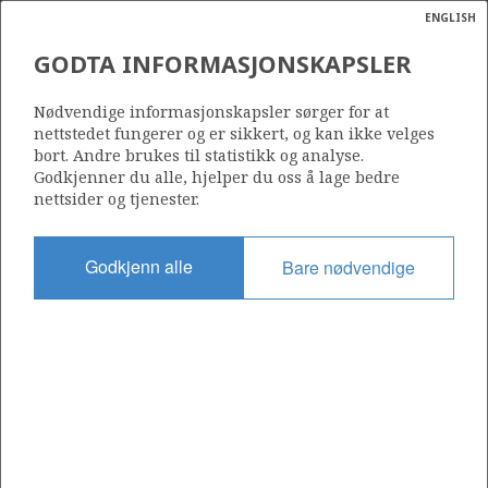
ENGLISH
Søk
N
P
MENY
GODTA INFORMASJONSKAPSLER
Ordlist
Energik
723
Nødvendige informasjonskapsler sørger for at
nettstedet fungerer og er sikkert, og kan ikke velges
bort. Andre brukes til statistikk og analyse.
Godkjenner du alle, hjelper du oss å lage bedre
nettsider og tjenester.
Område
BARENTSHAVET
Godkjenn alle
Bare nødvendige
Tildelt dato
21.06.2013
Gyldig til
21.06.2016
Gjeldende fase
Status
INACTIVE